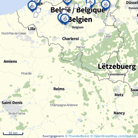
50 km
Kaartgegevens
© Thunderforest
© OpenStreetMap contributors